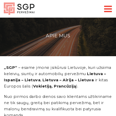
APIE MUS
„SGP“
– esame įmonė įsikūrusi Lietuvoje, kuri užsiima
keleivių, siuntų ir automobilių pervežimu
Lietuva –
Ispanija – Lietuva
,
Lietuva – Airija – Lietuva
ir kitas
Europos šalis (
Vokietiją, Prancūziją
).
Nuo pirmos darbo dienos savo klientams užtikriname
ne tik saugų, greitą bei patikimą pervežimą, bet ir
malonų bendravimą su kvalifikuota bei patyrusia
komanda.